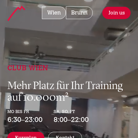
Landmarks Navigation
Home - Manhattan Fitness
Club
Wien
Club
Brunn
Join us
Zum Hauptinhalt springen
Accesskey
: 0
Zur Hauptnavigation springen,
Accesskey
: 1
CLUB WIEN
Mehr Platz für Ihr Training
auf 10.000m²
MO BIS FR
SA, SO, FT
6:30–23:00
8:00–22:00