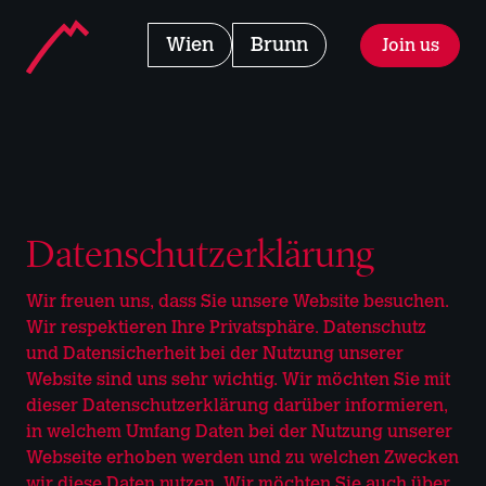
Landmarks Navigation
Home - Manhattan Fitness
Club
Wien
Club
Brunn
Join us
Zum Hauptinhalt springen
Accesskey
: 0
Zur Hauptnavigation springen,
Accesskey
: 1
Datenschutzerklärung
Wir freuen uns, dass Sie unsere Website besuchen.
Wir respektieren Ihre Privatsphäre. Datenschutz
und Datensicherheit bei der Nutzung unserer
Website sind uns sehr wichtig. Wir möchten Sie mit
dieser Datenschutzerklärung darüber informieren,
in welchem Umfang Daten bei der Nutzung unserer
Webseite erhoben werden und zu welchen Zwecken
wir diese Daten nutzen. Wir möchten Sie auch über